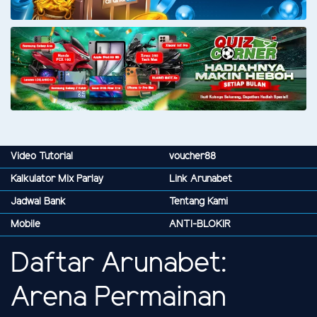
Video Tutorial
voucher88
Kalkulator Mix Parlay
Link Arunabet
Jadwal Bank
Tentang Kami
Mobile
ANTI-BLOKIR
Daftar Arunabet:
Arena Permainan